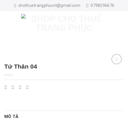
Skip
chothuetrangphucnt@gmail.com
0798296676
to
content
Tứ Thân 04
MÔ TẢ