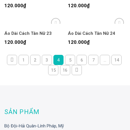
120.000
₫
120.000
₫
Áo Dài Cách Tân Nữ 23
Áo Dài Cách Tân Nữ 24
120.000
₫
120.000
₫
1
2
3
4
5
6
7
…
14
15
16
SẢN PHẨM
Bộ Đội-Hải Quân-Lính Pháp, Mỹ