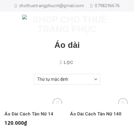
Skip
chothuetrangphucnt@gmail.com
0798296676
to
content
Áo dài
LỌC
Áo Dài Cách Tân Nữ 14
Áo Dài Cách Tân Nữ 140
120.000
₫