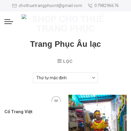
Skip
chothuetrangphucnt@gmail.com
0798296676
to
content
Trang Phục Âu lạc
LỌC
Cổ Trang Việt