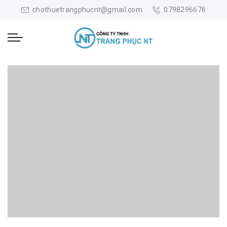
Skip
chothuetrangphucnt@gmail.com
0798296676
to
content