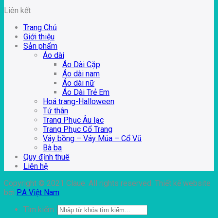
Liên kết
Trang Chủ
Giới thiệu
Sản phẩm
Áo dài
Áo Dài Cặp
Áo dài nam
Áo dài nữ
Áo Dài Trẻ Em
Hoá trang-Halloween
Tứ thân
Trang Phục Âu lạc
Trang Phục Cổ Trang
Váy bồng – Váy Múa – Cổ Vũ
Bà ba
Quy định thuê
Liên hệ
Copyright © 2021 Claue. All rights reserved. Thiết kế website
bởi
P.A Việt Nam
Tìm kiếm: