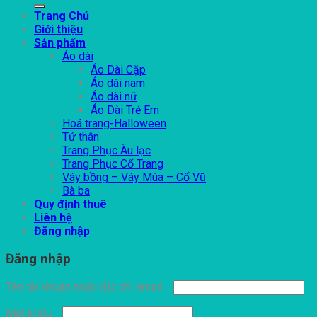
Trang Chủ
Giới thiệu
Sản phẩm
Áo dài
Áo Dài Cặp
Áo dài nam
Áo dài nữ
Áo Dài Trẻ Em
Hoá trang-Halloween
Tứ thân
Trang Phục Âu lạc
Trang Phục Cổ Trang
Váy bồng – Váy Múa – Cổ Vũ
Bà ba
Quy định thuê
Liên hệ
Đăng nhập
Đăng nhập
Tên tài khoản hoặc địa chỉ email
Mật khẩu