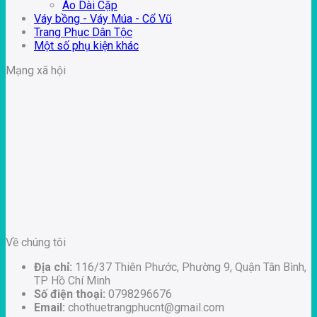
Áo Dài Cặp
Váy bồng - Váy Múa - Cổ Vũ
Trang Phục Dân Tộc
Một số phụ kiện khác
Mạng xã hội
Về chúng tôi
Địa chỉ:
116/37 Thiên Phước, Phường 9, Quận Tân Bình,
TP Hồ Chí Minh
Số điện thoại:
0798296676
Email:
chothuetrangphucnt@gmail.com