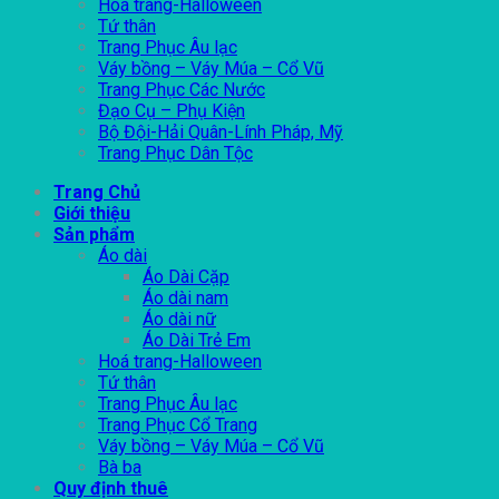
Hoá trang-Halloween
Tứ thân
Trang Phục Âu lạc
Váy bồng – Váy Múa – Cổ Vũ
Trang Phục Các Nước
Đạo Cụ – Phụ Kiện
Bộ Đội-Hải Quân-Lính Pháp, Mỹ
Trang Phục Dân Tộc
Trang Chủ
Giới thiệu
Sản phẩm
Áo dài
Áo Dài Cặp
Áo dài nam
Áo dài nữ
Áo Dài Trẻ Em
Hoá trang-Halloween
Tứ thân
Trang Phục Âu lạc
Trang Phục Cổ Trang
Váy bồng – Váy Múa – Cổ Vũ
Bà ba
Quy định thuê