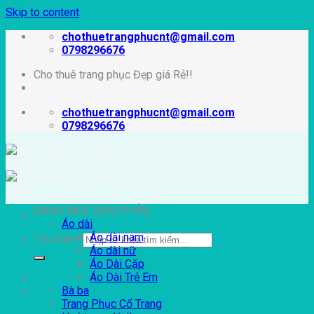
Skip to content
chothuetrangphucnt@gmail.com
0798296676
Cho thuê trang phục Đẹp giá Rẻ!!
chothuetrangphucnt@gmail.com
0798296676
DANH MỤC SẢN PHẨM
Áo dài
Áo dài nam
Tìm kiếm:
Áo dài nữ
Áo Dài Cặp
Áo Dài Trẻ Em
Bà ba
Trang Phục Cổ Trang