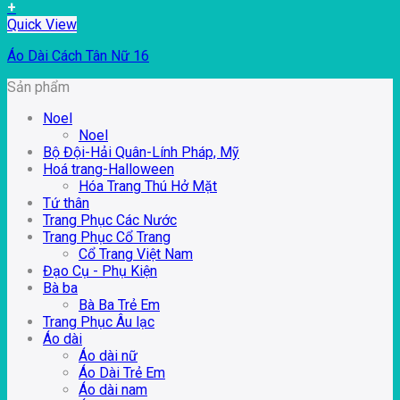
+
Quick View
Áo Dài Cách Tân Nữ 16
Sản phẩm
Noel
Noel
Bộ Đội-Hải Quân-Lính Pháp, Mỹ
Hoá trang-Halloween
Hóa Trang Thú Hở Mặt
Tứ thân
Trang Phục Các Nước
Trang Phục Cổ Trang
Cổ Trang Việt Nam
Đạo Cụ - Phụ Kiện
Bà ba
Bà Ba Trẻ Em
Trang Phục Âu lạc
Áo dài
Áo dài nữ
Áo Dài Trẻ Em
Áo dài nam