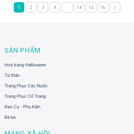
1
2
3
4
…
14
15
16
SẢN PHẨM
Hoá trang-Halloween
Tứ thân
Trang Phục Các Nước
Trang Phục Cổ Trang
Đạo Cụ - Phụ Kiện
Bà ba
MẠNG XÃ HỘI