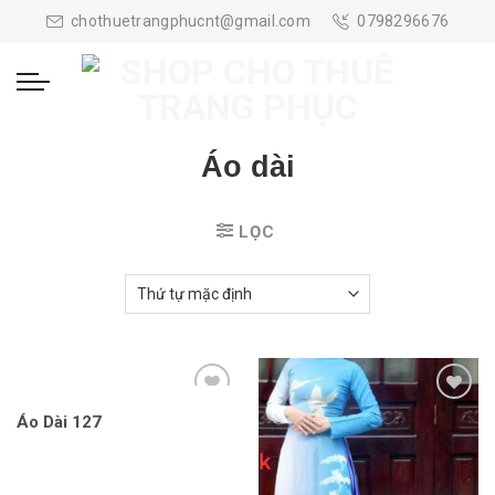
Skip
chothuetrangphucnt@gmail.com
0798296676
to
content
Áo dài
LỌC
Áo Dài 127