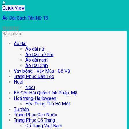
+
Quick View
Áo Dài Cách Tân Nữ 13
80.000
₫
Sản phẩm
Áo dài
Áo dài nữ
Áo Dài Trẻ Em
Áo dài nam
Áo Dài Cặp
Váy bồng - Váy Múa - Cổ Vũ
Trang Phục Dân Tộc
Noel
Noel
Bộ Đội-Hải Quân-Lính Pháp, Mỹ
Hoá trang-Halloween
Hóa Trang Thú Hở Mặt
Tứ thân
Trang Phục Các Nước
Trang Phục Cổ Trang
Cổ Trang Việt Nam