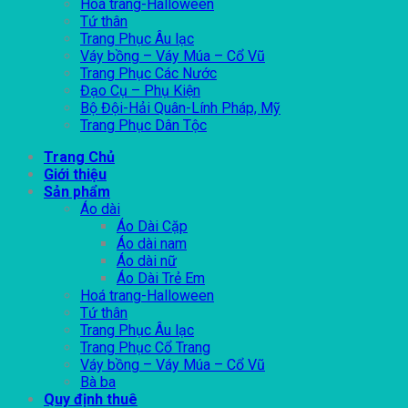
Hoá trang-Halloween
Tứ thân
Trang Phục Âu lạc
Váy bồng – Váy Múa – Cổ Vũ
Trang Phục Các Nước
Đạo Cụ – Phụ Kiện
Bộ Đội-Hải Quân-Lính Pháp, Mỹ
Trang Phục Dân Tộc
Trang Chủ
Giới thiệu
Sản phẩm
Áo dài
Áo Dài Cặp
Áo dài nam
Áo dài nữ
Áo Dài Trẻ Em
Hoá trang-Halloween
Tứ thân
Trang Phục Âu lạc
Trang Phục Cổ Trang
Váy bồng – Váy Múa – Cổ Vũ
Bà ba
Quy định thuê