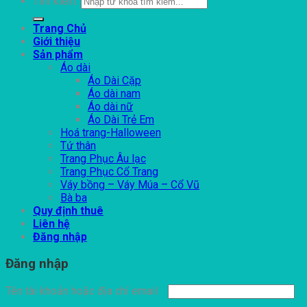
Tìm kiếm:
Trang Chủ
Giới thiệu
Sản phẩm
Áo dài
Áo Dài Cặp
Áo dài nam
Áo dài nữ
Áo Dài Trẻ Em
Hoá trang-Halloween
Tứ thân
Trang Phục Âu lạc
Trang Phục Cổ Trang
Váy bồng – Váy Múa – Cổ Vũ
Bà ba
Quy định thuê
Liên hệ
Đăng nhập
Đăng nhập
Tên tài khoản hoặc địa chỉ email