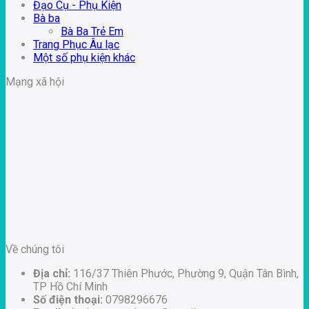
Đạo Cụ - Phụ Kiện
Bà ba
Bà Ba Trẻ Em
Trang Phục Âu lạc
Một số phụ kiện khác
Mạng xã hội
Về chúng tôi
Địa chỉ:
116/37 Thiên Phước, Phường 9, Quận Tân Bình,
TP Hồ Chí Minh
Số điện thoại:
0798296676