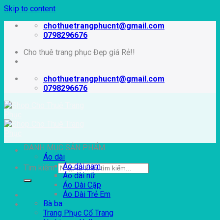
Skip to content
chothuetrangphucnt@gmail.com
0798296676
Cho thuê trang phục Đẹp giá Rẻ!!
chothuetrangphucnt@gmail.com
0798296676
DANH MỤC SẢN PHẨM
Áo dài
Áo dài nam
Tìm kiếm:
Áo dài nữ
Áo Dài Cặp
Áo Dài Trẻ Em
Bà ba
Trang Phục Cổ Trang