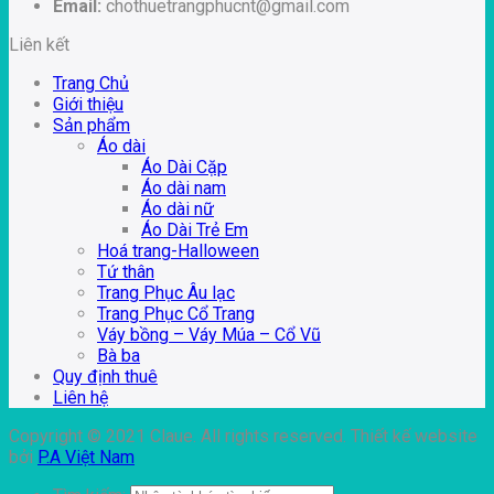
Email:
chothuetrangphucnt@gmail.com
Liên kết
Trang Chủ
Giới thiệu
Sản phẩm
Áo dài
Áo Dài Cặp
Áo dài nam
Áo dài nữ
Áo Dài Trẻ Em
Hoá trang-Halloween
Tứ thân
Trang Phục Âu lạc
Trang Phục Cổ Trang
Váy bồng – Váy Múa – Cổ Vũ
Bà ba
Quy định thuê
Liên hệ
Copyright © 2021 Claue. All rights reserved. Thiết kế website
bởi
P.A Việt Nam