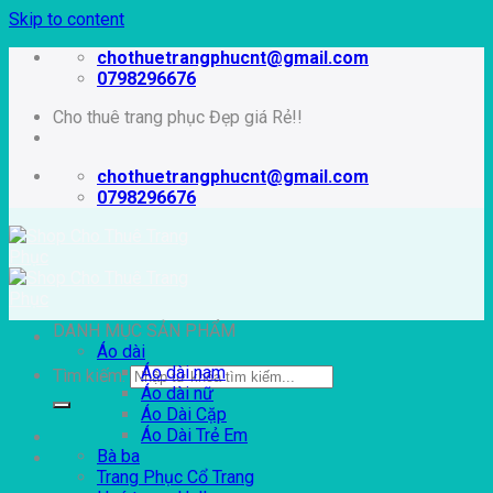
Skip to content
chothuetrangphucnt@gmail.com
0798296676
Cho thuê trang phục Đẹp giá Rẻ!!
chothuetrangphucnt@gmail.com
0798296676
DANH MỤC SẢN PHẨM
Áo dài
Áo dài nam
Tìm kiếm:
Áo dài nữ
Áo Dài Cặp
Áo Dài Trẻ Em
Bà ba
Trang Phục Cổ Trang