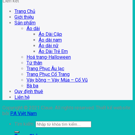
Liên kết
Trang Chủ
Giới thiệu
Sản phẩm
Áo dài
Áo Dài Cặp
Áo dài nam
Áo dài nữ
Áo Dài Trẻ Em
Hoá trang-Halloween
Tứ thân
Trang Phục Âu lạc
Trang Phục Cổ Trang
Váy bồng – Váy Múa – Cổ Vũ
Bà ba
Quy định thuê
Liên hệ
Copyright © 2021 Claue. All rights reserved. Thiết kế website
bởi
P.A Việt Nam
Tìm kiếm: