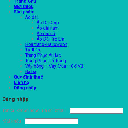
Trang Chủ
Giới thiệu
Sản phẩm
Áo dài
Áo Dài Cặp
Áo dài nam
Áo dài nữ
Áo Dài Trẻ Em
Hoá trang-Halloween
Tứ thân
Trang Phục Âu lạc
Trang Phục Cổ Trang
Váy bồng – Váy Múa – Cổ Vũ
Bà ba
Quy định thuê
Liên hệ
Đăng nhập
Đăng nhập
Tên tài khoản hoặc địa chỉ email
Mật khẩu