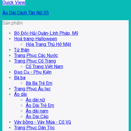
Quick View
Áo Dài Cách Tân Nữ 05
Sản phẩm
Bộ Đội-Hải Quân-Lính Pháp, Mỹ
Hoá trang-Halloween
Hóa Trang Thú Hở Mặt
Tứ thân
Trang Phục Các Nước
Trang Phục Cổ Trang
Cổ Trang Việt Nam
Đạo Cụ - Phụ Kiện
Bà ba
Bà Ba Trẻ Em
Trang Phục Âu lạc
Áo dài
Áo dài nữ
Áo Dài Trẻ Em
Áo dài nam
Áo Dài Cặp
Váy bồng - Váy Múa - Cổ Vũ
Trang Phục Dân Tộc