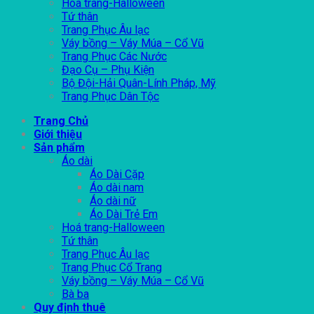
Hoá trang-Halloween
Tứ thân
Trang Phục Âu lạc
Váy bồng – Váy Múa – Cổ Vũ
Trang Phục Các Nước
Đạo Cụ – Phụ Kiện
Bộ Đội-Hải Quân-Lính Pháp, Mỹ
Trang Phục Dân Tộc
Trang Chủ
Giới thiệu
Sản phẩm
Áo dài
Áo Dài Cặp
Áo dài nam
Áo dài nữ
Áo Dài Trẻ Em
Hoá trang-Halloween
Tứ thân
Trang Phục Âu lạc
Trang Phục Cổ Trang
Váy bồng – Váy Múa – Cổ Vũ
Bà ba
Quy định thuê