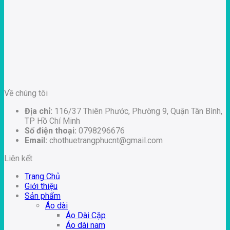
Về chúng tôi
Địa chỉ:
116/37 Thiên Phước, Phường 9, Quận Tân Bình,
TP Hồ Chí Minh
Số điện thoại:
0798296676
Email:
chothuetrangphucnt@gmail.com
Liên kết
Trang Chủ
Giới thiệu
Sản phẩm
Áo dài
Áo Dài Cặp
Áo dài nam