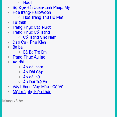
Noel
Bộ Đội-Hải Quân-Lính Pháp, Mỹ
Hoá trang-Halloween
Hóa Trang Thú Hở Mặt
Tứ thân
Trang Phục Các Nước
Trang Phục Cổ Trang
Cổ Trang Việt Nam
Đạo Cụ - Phụ Kiện
Bà ba
Bà Ba Trẻ Em
Trang Phục Âu lạc
Áo dài
Áo dài nam
Áo Dài Cặp
Áo dài nữ
Áo Dài Trẻ Em
Váy bồng - Váy Múa - Cổ Vũ
Một số phụ kiện khác
Mạng xã hội