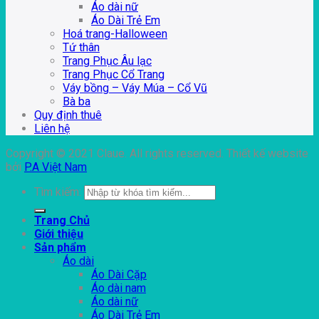
Áo dài nữ
Áo Dài Trẻ Em
Hoá trang-Halloween
Tứ thân
Trang Phục Âu lạc
Trang Phục Cổ Trang
Váy bồng – Váy Múa – Cổ Vũ
Bà ba
Quy định thuê
Liên hệ
Copyright © 2021 Claue. All rights reserved. Thiết kế website
bởi
P.A Việt Nam
Tìm kiếm:
Trang Chủ
Giới thiệu
Sản phẩm
Áo dài
Áo Dài Cặp
Áo dài nam
Áo dài nữ
Áo Dài Trẻ Em