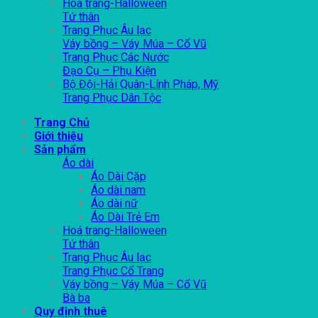
Hoá trang-Halloween
Tứ thân
Trang Phục Âu lạc
Váy bồng – Váy Múa – Cổ Vũ
Trang Phục Các Nước
Đạo Cụ – Phụ Kiện
Bộ Đội-Hải Quân-Lính Pháp, Mỹ
Trang Phục Dân Tộc
Trang Chủ
Giới thiệu
Sản phẩm
Áo dài
Áo Dài Cặp
Áo dài nam
Áo dài nữ
Áo Dài Trẻ Em
Hoá trang-Halloween
Tứ thân
Trang Phục Âu lạc
Trang Phục Cổ Trang
Váy bồng – Váy Múa – Cổ Vũ
Bà ba
Quy định thuê