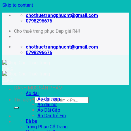
Skip to content
chothuetrangphucnt@gmail.com
0798296676
Cho thuê trang phục Đẹp giá Rẻ!!
chothuetrangphucnt@gmail.com
0798296676
DANH MỤC SẢN PHẨM
Áo dài
Áo dài nam
Tìm kiếm:
Áo dài nữ
Áo Dài Cặp
Áo Dài Trẻ Em
Bà ba
Trang Phục Cổ Trang