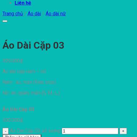
Liên hệ
Trang chủ
/
Áo dài
/
Áo dài nữ
Áo Dài Cặp 03
300.000
₫
Áo dài cặp nam – nữ
Nam : áo, mấn (free size)
Nữ: áo, quần, mấn (S, M, L,)
Áo Dài Cặp 03
300.000
₫
Áo Dài Cặp 03 số lượng