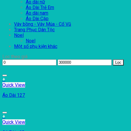
Áo dài nữ
Áo Dài Trẻ Em
Áo dài nam
Áo Dài Cặp
Váy bồng - Váy Múa - Cổ Vũ
Trang Phục Dân Tộc
Noel
Noel
Một số phụ kiện khác
Lọc theo giá
Lọc
+
Quick View
Áo Dài 127
+
Quick View