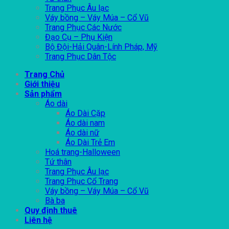
Trang Phục Âu lạc
Váy bồng – Váy Múa – Cổ Vũ
Trang Phục Các Nước
Đạo Cụ – Phụ Kiện
Bộ Đội-Hải Quân-Lính Pháp, Mỹ
Trang Phục Dân Tộc
Trang Chủ
Giới thiệu
Sản phẩm
Áo dài
Áo Dài Cặp
Áo dài nam
Áo dài nữ
Áo Dài Trẻ Em
Hoá trang-Halloween
Tứ thân
Trang Phục Âu lạc
Trang Phục Cổ Trang
Váy bồng – Váy Múa – Cổ Vũ
Bà ba
Quy định thuê
Liên hệ