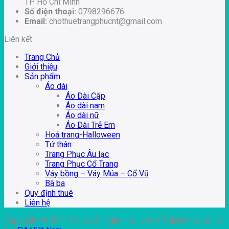
TP Hồ Chí Minh
Số điện thoại:
0798296676
Email:
chothuetrangphucnt@gmail.com
Liên kết
Trang Chủ
Giới thiệu
Sản phẩm
Áo dài
Áo Dài Cặp
Áo dài nam
Áo dài nữ
Áo Dài Trẻ Em
Hoá trang-Halloween
Tứ thân
Trang Phục Âu lạc
Trang Phục Cổ Trang
Váy bồng – Váy Múa – Cổ Vũ
Bà ba
Quy định thuê
Liên hệ
Copyright © 2021 Claue. All rights reserved. Thiết kế website