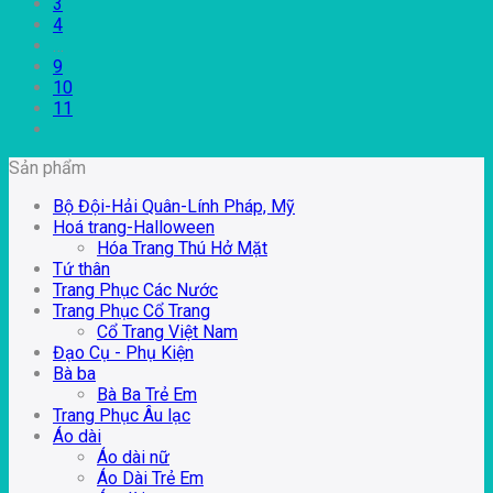
3
4
…
9
10
11
Sản phẩm
Bộ Đội-Hải Quân-Lính Pháp, Mỹ
Hoá trang-Halloween
Hóa Trang Thú Hở Mặt
Tứ thân
Trang Phục Các Nước
Trang Phục Cổ Trang
Cổ Trang Việt Nam
Đạo Cụ - Phụ Kiện
Bà ba
Bà Ba Trẻ Em
Trang Phục Âu lạc
Áo dài
Áo dài nữ
Áo Dài Trẻ Em