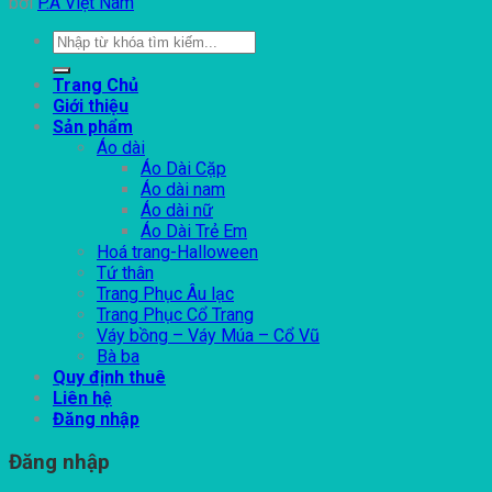
bởi
P.A Việt Nam
Tìm
kiếm:
Trang Chủ
Giới thiệu
Sản phẩm
Áo dài
Áo Dài Cặp
Áo dài nam
Áo dài nữ
Áo Dài Trẻ Em
Hoá trang-Halloween
Tứ thân
Trang Phục Âu lạc
Trang Phục Cổ Trang
Váy bồng – Váy Múa – Cổ Vũ
Bà ba
Quy định thuê
Liên hệ
Đăng nhập
Đăng nhập