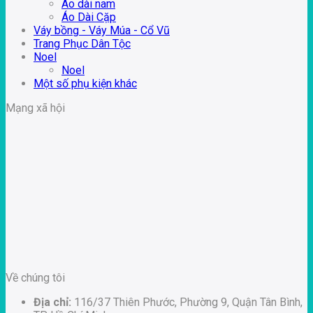
Áo dài nam
Áo Dài Cặp
Váy bồng - Váy Múa - Cổ Vũ
Trang Phục Dân Tộc
Noel
Noel
Một số phụ kiện khác
Mạng xã hội
Về chúng tôi
Địa chỉ:
116/37 Thiên Phước, Phường 9, Quận Tân Bình,