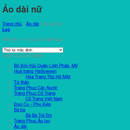
Áo dài nữ
Trang chủ
/
Áo dài
/
Áo dài nữ
Lọc
Hiển thị 1–12 của 125 kết quả
Danh mục sản phẩm
Bộ Đội-Hải Quân-Lính Pháp, Mỹ
Hoá trang-Halloween
Hóa Trang Thú Hở Mặt
Tứ thân
Trang Phục Các Nước
Trang Phục Cổ Trang
Cổ Trang Việt Nam
Đạo Cụ - Phụ Kiện
Bà ba
Bà Ba Trẻ Em
Trang Phục Âu lạc
Áo dài