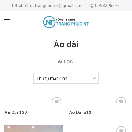
Skip
chothuetrangphucnt@gmail.com
0798296676
to
content
Áo dài
LỌC
Áo Dài 127
Aó Dài a12