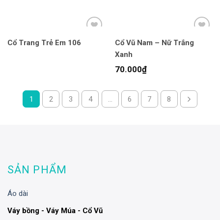
Cổ Trang Trẻ Em 106
Cổ Vũ Nam – Nữ Trắng
Xanh
70.000
₫
1
2
3
4
…
6
7
8
SẢN PHẨM
Áo dài
Váy bồng - Váy Múa - Cổ Vũ