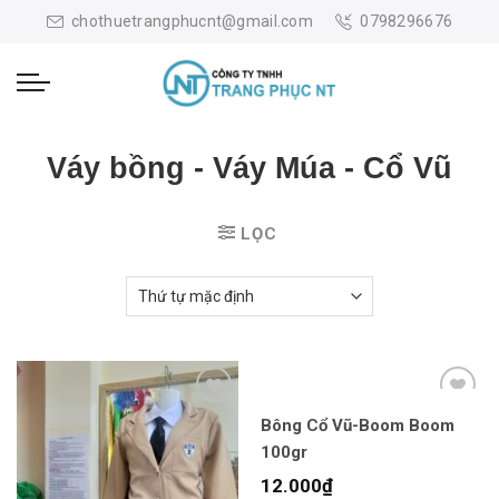
Skip
chothuetrangphucnt@gmail.com
0798296676
to
content
Váy bồng - Váy Múa - Cổ Vũ
LỌC
Bông Cổ Vũ-Boom Boom
100gr
12.000
₫