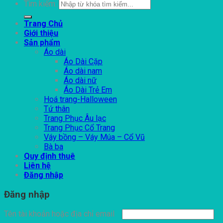
Tìm kiếm:
Trang Chủ
Giới thiệu
Sản phẩm
Áo dài
Áo Dài Cặp
Áo dài nam
Áo dài nữ
Áo Dài Trẻ Em
Hoá trang-Halloween
Tứ thân
Trang Phục Âu lạc
Trang Phục Cổ Trang
Váy bồng – Váy Múa – Cổ Vũ
Bà ba
Quy định thuê
Liên hệ
Đăng nhập
Đăng nhập
Tên tài khoản hoặc địa chỉ email