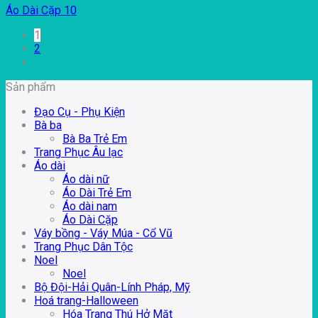
Áo Dài Cặp 10
1
2
Sản phẩm
Đạo Cụ - Phụ Kiện
Bà ba
Bà Ba Trẻ Em
Trang Phục Âu lạc
Áo dài
Áo dài nữ
Áo Dài Trẻ Em
Áo dài nam
Áo Dài Cặp
Váy bồng - Váy Múa - Cổ Vũ
Trang Phục Dân Tộc
Noel
Noel
Bộ Đội-Hải Quân-Lính Pháp, Mỹ
Hoá trang-Halloween
Hóa Trang Thú Hở Mặt