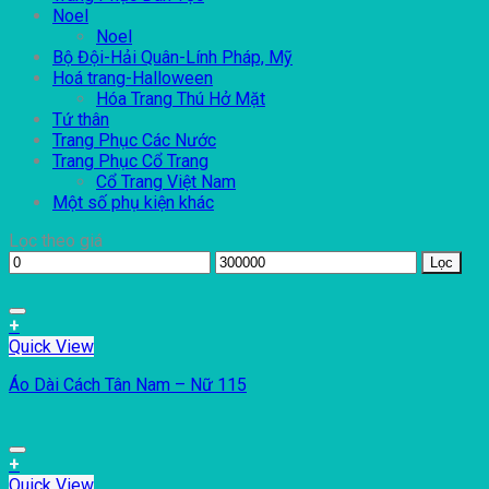
Noel
Noel
Bộ Đội-Hải Quân-Lính Pháp, Mỹ
Hoá trang-Halloween
Hóa Trang Thú Hở Mặt
Tứ thân
Trang Phục Các Nước
Trang Phục Cổ Trang
Cổ Trang Việt Nam
Một số phụ kiện khác
Lọc theo giá
Lọc
+
Quick View
Áo Dài Cách Tân Nam – Nữ 115
+
Quick View