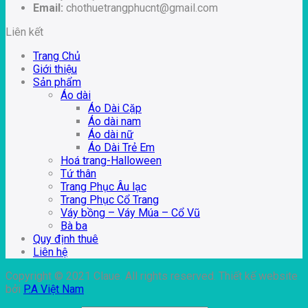
Email:
chothuetrangphucnt@gmail.com
Liên kết
Trang Chủ
Giới thiệu
Sản phẩm
Áo dài
Áo Dài Cặp
Áo dài nam
Áo dài nữ
Áo Dài Trẻ Em
Hoá trang-Halloween
Tứ thân
Trang Phục Âu lạc
Trang Phục Cổ Trang
Váy bồng – Váy Múa – Cổ Vũ
Bà ba
Quy định thuê
Liên hệ
Copyright © 2021 Claue. All rights reserved. Thiết kế website
bởi
P.A Việt Nam