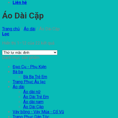
Liên hệ
Áo Dài Cặp
Trang chủ
/
Áo dài
/
Áo Dài Cặp
Lọc
Hiển thị 1–12 của 22 kết quả
Danh mục sản phẩm
Đạo Cụ - Phụ Kiện
Bà ba
Bà Ba Trẻ Em
Trang Phục Âu lạc
Áo dài
Áo dài nữ
Áo Dài Trẻ Em
Áo dài nam
Áo Dài Cặp
Váy bồng - Váy Múa - Cổ Vũ
Trang Phục Dân Tộc