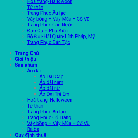
Hoá trang-Halloween
Tứ thân
Trang Phục Âu lạc
Váy bồng – Váy Múa – Cổ Vũ
Trang Phục Các Nước
Đạo Cụ – Phụ Kiện
Bộ Đội-Hải Quân-Lính Pháp, Mỹ
Trang Phục Dân Tộc
Trang Chủ
Giới thiệu
Sản phẩm
Áo dài
Áo Dài Cặp
Áo dài nam
Áo dài nữ
Áo Dài Trẻ Em
Hoá trang-Halloween
Tứ thân
Trang Phục Âu lạc
Trang Phục Cổ Trang
Váy bồng – Váy Múa – Cổ Vũ
Bà ba
Quy định thuê