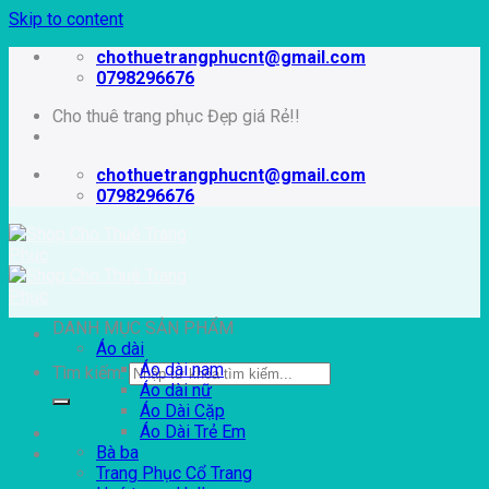
Skip to content
chothuetrangphucnt@gmail.com
0798296676
Cho thuê trang phục Đẹp giá Rẻ!!
chothuetrangphucnt@gmail.com
0798296676
DANH MỤC SẢN PHẨM
Áo dài
Áo dài nam
Tìm kiếm:
Áo dài nữ
Áo Dài Cặp
Áo Dài Trẻ Em
Bà ba
Trang Phục Cổ Trang