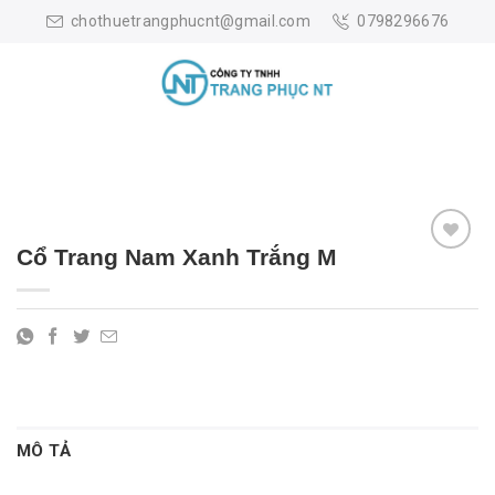
Skip
chothuetrangphucnt@gmail.com
0798296676
to
content
Cổ Trang Nam Xanh Trắng M
MÔ TẢ