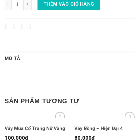
Cổ Vũ Nam - Nữ Trắng Xanh số lượng
THÊM VÀO GIỎ HÀNG
MÔ TẢ
SẢN PHẨM TƯƠNG TỰ
Váy Múa Cổ Trang Nữ Vàng
Váy Bồng – Hiện Đại 4
100.000
₫
80.000
₫