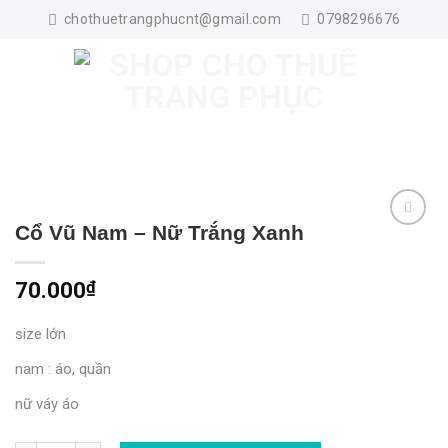
Skip
chothuetrangphucnt@gmail.com
0798296676
to
content
Cổ Vũ Nam – Nữ Trắng Xanh
70.000
₫
size lớn
nam : áo, quần
nữ váy áo